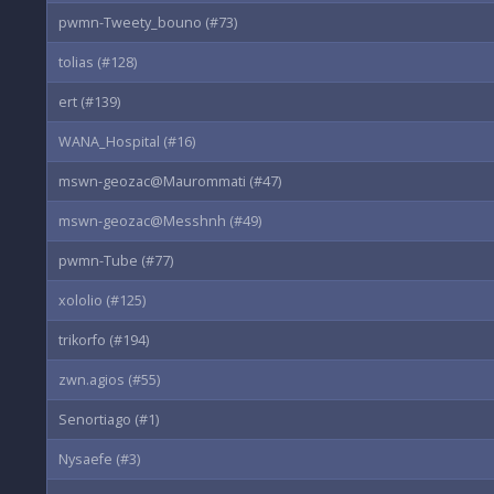
pwmn-Tweety_bouno (#73)
tolias (#128)
ert (#139)
WANA_Hospital (#16)
mswn-geozac@Maurommati (#47)
mswn-geozac@Messhnh (#49)
pwmn-Tube (#77)
xololio (#125)
trikorfo (#194)
zwn.agios (#55)
Senortiago (#1)
Nysaefe (#3)