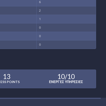
6
2
1
0
0
0
13
10/10
ESS POINTS
ΕΝΕΡΓΈΣ ΥΠΗΡΕΣΊΕΣ