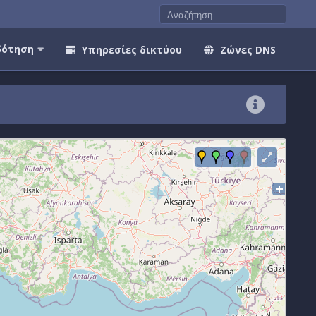
δότηση
Υπηρεσίες δικτύου
Ζώνες DNS
Backbone
Access Point
Πελάτες
Ασύνδετοι