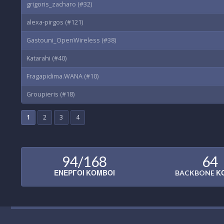
grigoris_zacharo (#32)
alexa-pirgos (#121)
Gastouni_OpenWireless (#38)
Katarahi (#40)
Fragapidima.WANA (#10)
Groupieris (#18)
1
2
3
4
94/168
64
ΕΝΕΡΓΟΊ ΚΌΜΒΟΙ
BACKBONE Κ