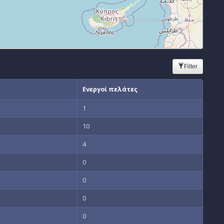
©
OpenStreetMap
contributors
Filter
Ενεργοί πελάτες
1
10
4
0
0
0
0