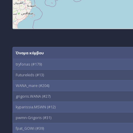
Όνομα κόμβου
tryfonas (#179)
Futurekids (#13)
WANA_mare (#204)
grigoris.WANA (#27)
kyparissia.MSWN (#12)
pwmn-Grigoris (#31)
fpat_GOWi (#39)