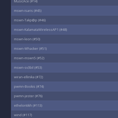
MusicAce (#14)
mswn-isaris (#45)
mswn-Takp@p (#46)
mswn-KalamataWirelessAP1 (#48)
mswn-leon (#50)
mswn-Whacker (#51)
mswn-mswn5 (#52)
mswn-sv3bil (#53)
wiran-ellinika (#72)
pwmn-Bookis (#74)
pwmn-jester (#76)
ethelontikh (#113)
wind (#117)