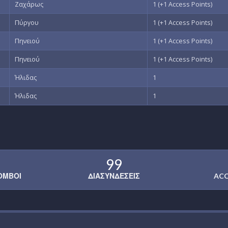
Ζαχάρως
1 (+1 Access Points)
Πύργου
1 (+1 Access Points)
Πηνειού
1 (+1 Access Points)
Πηνειού
1 (+1 Access Points)
Ήλιδας
1
Ήλιδας
1
99
ΌΜΒΟΙ
ΔΙΑΣΥΝΔΈΣΕΙΣ
ACC