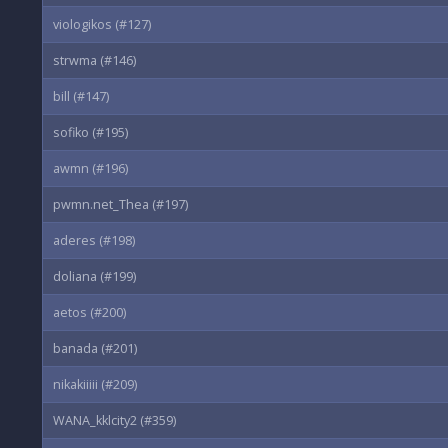
viologikos (#127)
strwma (#146)
bill (#147)
sofiko (#195)
awmn (#196)
pwmn.net_Thea (#197)
aderes (#198)
doliana (#199)
aetos (#200)
banada (#201)
nikakiiiii (#209)
WANA_kklcity2 (#359)